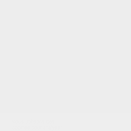
VOTRE NOTE
Nous utilisons des
cookies pour analyser