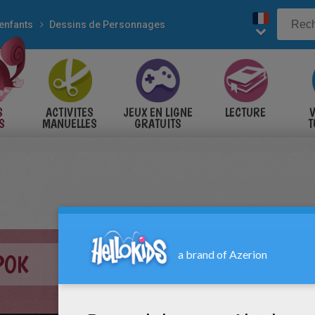
enfants
Dessins de Personnages
S
ACTIVITES
JEUX EN LIGNE
LECTURE
V
S
MANUELLES
GRATUITS
T
S
POK