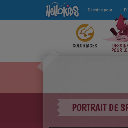
Dessins pour les enfants
D'
COLORIAGES
DESSIN
POUR LE
ENFANT
PORTRAIT DE S