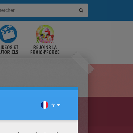
IDÉOS ET
REJOINS LA
UTORIELS
FRAICH'FORCE