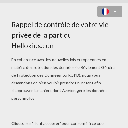
DESSINS DE
PERSONNAGES
Comme Toujours, Les Dessins Sont Parmis Nous !!! XD (by @mandine)
Naruto De Theo