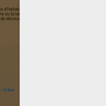
ite d'Hellokids et colorie ce coloriage d'Halloween Colori
e ou ta tablette. Si tu aimes ce coloriage d'Halloween Co
 de découvrir Hellokids ainsi que tous les contenus pour 
e
Crâne