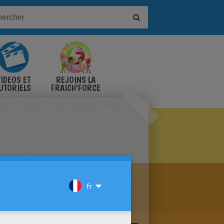
IDÉOS ET
REJOINS LA
UTORIELS
FRAICH'FORCE