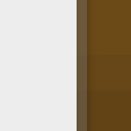
age d'un crane de squelette
loriage d'un crane de
enfants que nous te