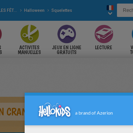
POUR LES FÊTES
Halloween
Squelettes
S
ACTIVITES
JEUX EN LIGNE
LECTURE
V
S
MANUELLES
GRATUITS
T
S
N CRANE DE SQUELETTE