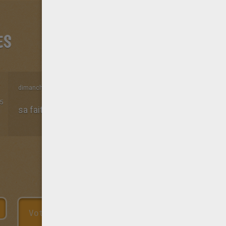
ES
dimanche 12 Octobre 2014 à 15h46
5
sa fait peur