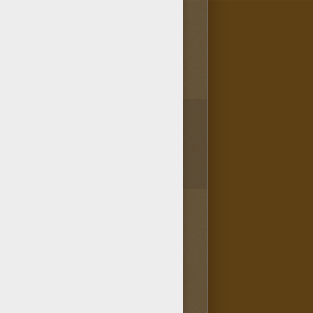
1
vote(s) - Note moyenne
5
/
5