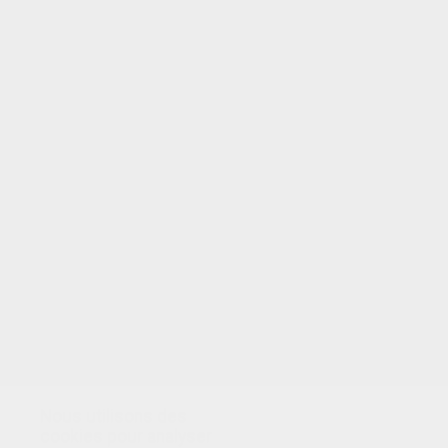
VOTRE NOTE
Nous utilisons des
cookies pour analyser