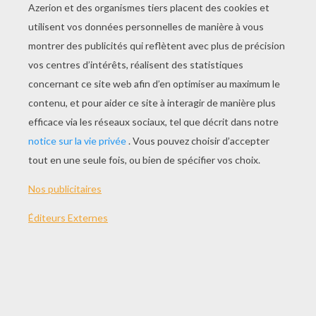
La chauve-souris
Dans le déguisement de chauve-souris vous
soignerez particulièrement la tête de vampire. Pour le
reste, le déguisement est facile et aura des effets
saisissant lorsque vous courrez bras écartés en
faisant flotter vos ailes.
Déguisement : habillez-vous de noir, achetez un
rectangle de tissus noir brillant que vous fixerez le
long de vos bras tendus puis au niveau du bas de
votre postérieur en prenant soin de laisser du jeu pour
pouvoir s'asseoir, bras tendus, vous couperez le
tissus de sorte qu'il fasse une large courbe de votre
postérieur à vos poignets ; chaussures noires ; bonnet
de douche noir.
Maquillage : fond noir, dents de vampire blanche
THÈMES:
Halloween
Déguisement