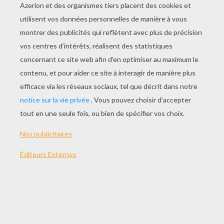
MATÉRIEL NÉCESSAIRE
des feutres ou crayons de couleur
des ciseaux
un morceau de ficelle ou un ruban (1m50
environ)
de la colle ou une agrafeuse
du scotch
COMMENT RÉALISER UNE GUIRLANDE DE
NOËL À COLORIER
Pour créer cette guirlande de Noël,
commence par choisir le modèle de lettres
de l'alphabet que tu préfères : Nous en
avons choisi un modèle que tu peux
retrouver en bas de cette page, mais tu
pourras en trouver d'autres ici :
Modèles
JOYEUX NOEL à imprimer