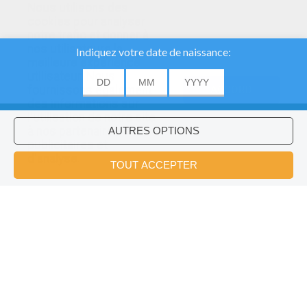
Nous utilisons des
cookies pour analyser
notre trafic et donner à
nos utilisateurs la
meilleure expérience
utilisateur. Nous
fournissons également
ACCORD
des informations sur
l'utilisation de notre site
à nos partenaires
publicitaires et
Voulez-vous installer l'application
×
d'analyse.
Hellokids?
OK
Le Lampion En Origami
Guirlande De Lapins Pour Pâques