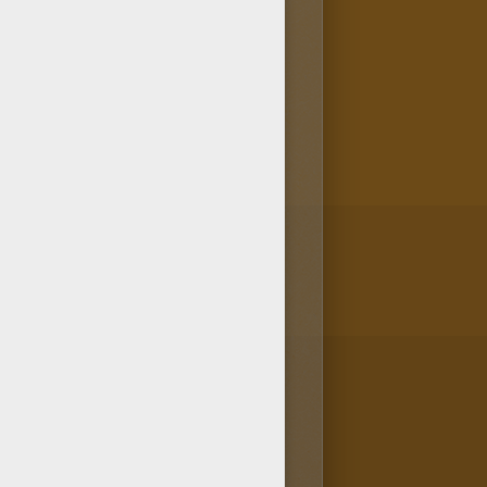
 guitare ont aimé la rubrique
ls préfèrent. Télécharge
e directement sur ton