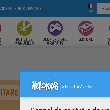
LODEON
BOB L'EPONGE
S
ACTIVITES
JEUX EN LIGNE
LECTURE
V
S
MANUELLES
GRATUITS
T
S
ITARE