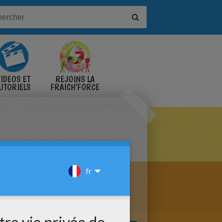
IDÉOS ET
REJOINS LA
UTORIELS
FRAICH'FORCE