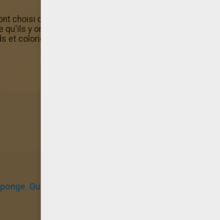
t choisi de colorier le Coloriage Bob l'éponge Concert de
u'ils y ont trouvé tous les Coloriages Bob l'éponge qu'i
kids et colorie ce Coloriage Bob l'éponge Concert de guitar
éponge
Guitare