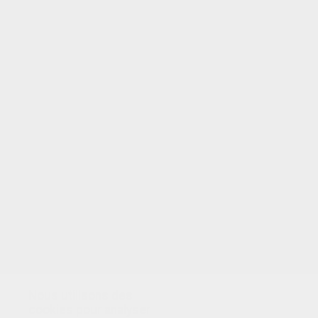
VOTRE NOTE
Nous utilisons des
cookies pour analyser