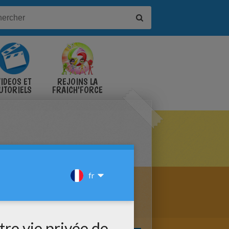
IDÉOS ET
REJOINS LA
UTORIELS
FRAICH'FORCE