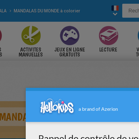
ALA
MANDALAS DU MONDE à colorier
S
ACTIVITES
JEUX EN LIGNE
LECTURE
V
S
MANUELLES
GRATUITS
T
S
 MANDALA DES ESQUIMAUX