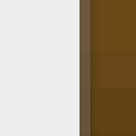
yant directement de ton
dala Coloriage du mandala des
à colorier