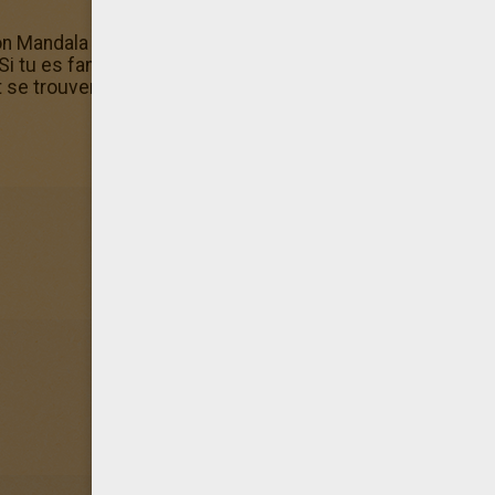
on Mandala Coloriage du mandala des esquimaux en l'envo
 Si tu es fan de mandalas, tu aimeras surement aussi Man
et se trouvent tous dans la rubrique MANDALAS DU MONDE 