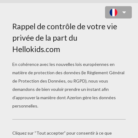
MANDALAS DU MONDE
À COLORIER
Mandala Signes Égyptiens
Coloriage D'un Mandala D'Inde (sphères Cosmiques)