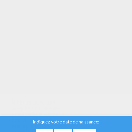
On dit que le Mandala est un outil
d'unification car il fait travailler les deux
côtés du cerveau. Le côté gauche est
rationnel, logique, mathématique, le droit est
emotionnel, créatif, irrationnel, symbolique.
Les deux ne sont en pas dualité. Lorsqu'ils
fonctionnent ensembles, on se sent bien, en
paix.
Il n'y a pas de règles pour colorier un
Mandala, alors laisse aller ton imagination et
amuse-toi! Bon coloriage!
Nous utilisons des
cookies pour analyser
notre trafic et donner à
nos utilisateurs la
meilleure expérience