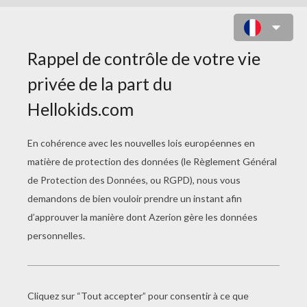
ENFANT UKULÉLÉ I'M YOURS DE
JASON MRAZ
enfant ukulele i m yours de jason mraz