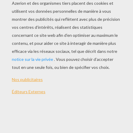
Le plus connu des carnavals français est celui
de Nice, avec sa célèbre bataille de fleurs.
Crée en 1830, il a lieu sur la promenade des
Anglais depuis 1876. C'est un déferlement de
couleurs et de senteurs, avec des roses, des
œillets , des glaïeuls, des mimosas, des dahlias...
Les carnavaliers prennent en charge la
réalisation des fameuses grosses têtes, sujets
et chars en carton pâte. Ils font d'abord dessiner