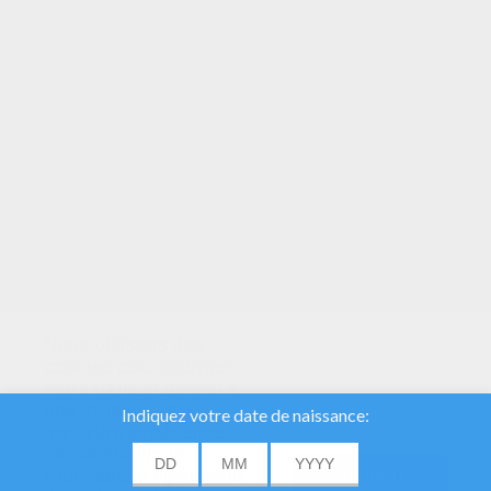
VOTRE NOTE
Nous utilisons des
cookies pour analyser
notre trafic et donner à
nos utilisateurs la
meilleure expérience
utilisateur. Nous
fournissons également
ACCORD