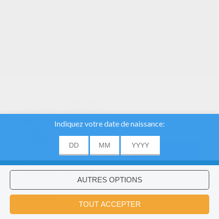
Nous utilisons des
cookies pour analyser
notre trafic et donner à
nos utilisateurs la
meilleure expérience
utilisateur. Nous
fournissons également
ACCORD
des informations sur
l'utilisation de notre site
à nos partenaires
publicitaires et
Voulez-vous installer l'application
×
d'analyse.
Hellokids?
OK