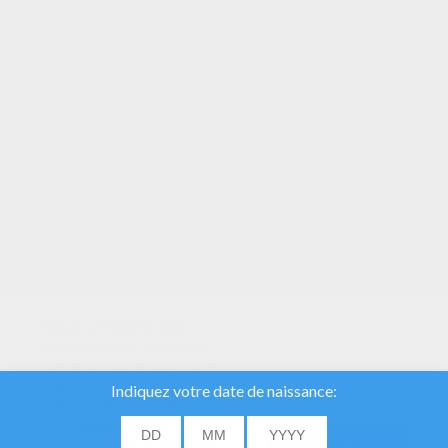
VOTRE NOTE
Nous utilisons des
cookies pour analyser
notre trafic et donner à
nos utilisateurs la
meilleure expérience
utilisateur. Nous
fournissons également
ACCORD