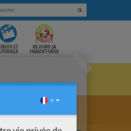
IDÉOS ET
REJOINS LA
UTORIELS
FRAICH'FORCE