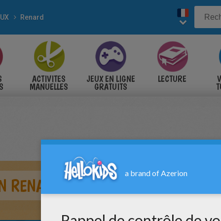
AUX
Renard
S
ACTIVITES
JEUX EN LIGNE
LECTURE
V
S
MANUELLES
GRATUITS
T
S
UN RENARD ROUX