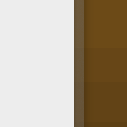
 Renards et tu t'apprêtes à
ite pas à l'offir à tes parents