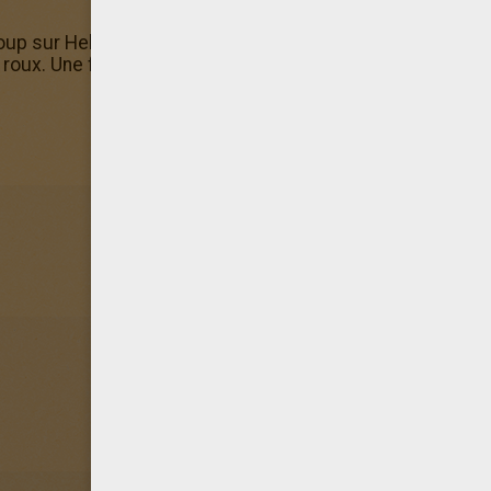
oup sur Hellokids. Ici tu es dans la rubrique Coloriages de
roux. Une fois ce coloriage d'un RENARD roux terminé, n'hés