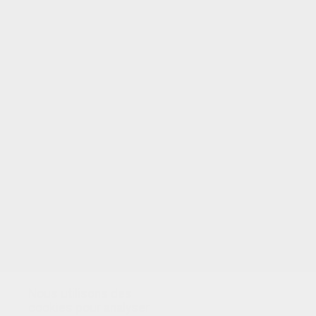
VOTRE NOTE
Nous utilisons des
cookies pour analyser