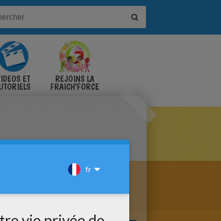
IDÉOS ET
REJOINS LA
UTORIELS
FRAICH'FORCE