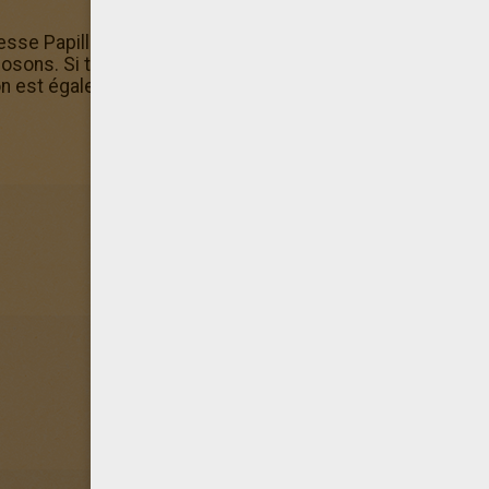
esse Papillon, propose à tes amis de découvrir Hellokids 
sons. Si tu préfères colorier en ligne sur ton ordinateur, 
n est également disponible dans la Machine à colorier!