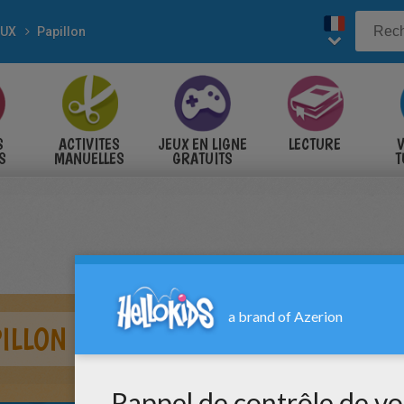
AUX
Papillon
S
ACTIVITES
JEUX EN LIGNE
LECTURE
V
S
MANUELLES
GRATUITS
T
S
ILLON