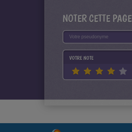
NOTER CETTE PAGE
VOTRE NOTE