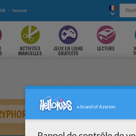
AUX
Insecte
S
ACTIVITES
JEUX EN LIGNE
LECTURE
V
S
MANUELLES
GRATUITS
T
S
RYPHORE