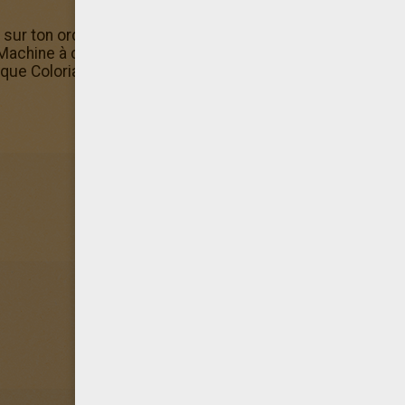
ne sur ton ordinateur, ta tablette ou ton smartphone, ce c
Machine à colorier! Si tu veux offrir un coloriage DORYPH
rique Coloriages Insectes !