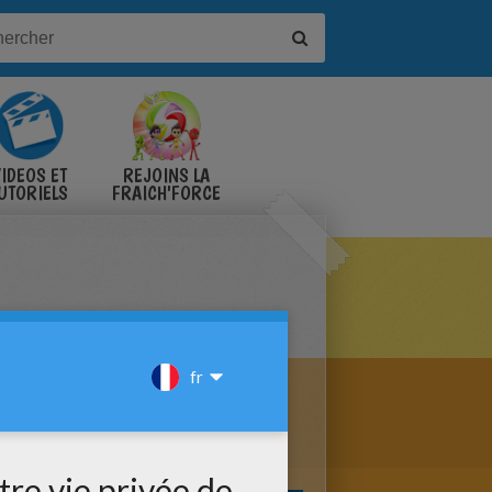
IDÉOS ET
REJOINS LA
UTORIELS
FRAICH'FORCE