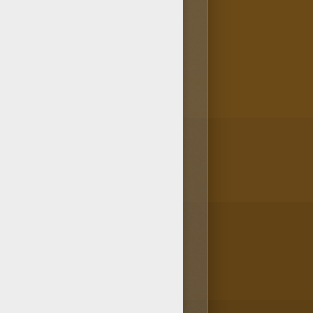
oloriage DORYPHORE est
ORE de Coloriages Insectes à