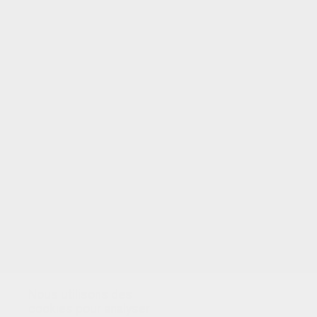
VOTRE NOTE
Nous utilisons des
cookies pour analyser