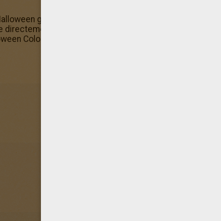
alloween gratuits à faire en ligne ? Ce coloriage d'Hallo
e directement dans la machine à colorier. Dans la Coloria
ween Coloriage d'une SORCIERE et de son enfant t'attend