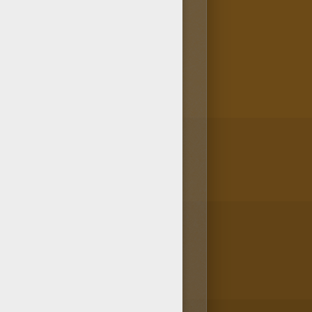
ween Coloriage d'une SORCIERE
ges de Sorcières d'Halloween,
ent.