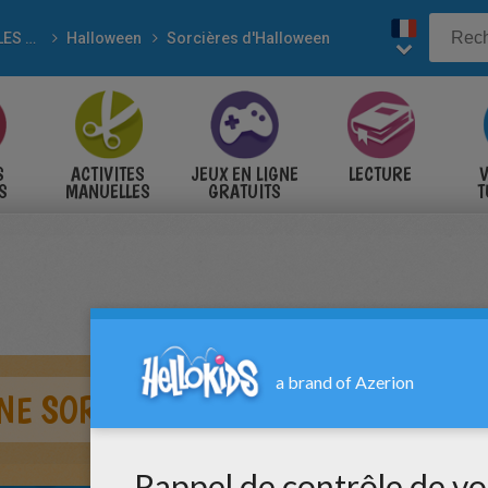
POUR LES FÊTES
Halloween
Sorcières d'Halloween
S
ACTIVITES
JEUX EN LIGNE
LECTURE
V
S
MANUELLES
GRATUITS
T
S
NE SORCIERE ET DE SON ENFANT