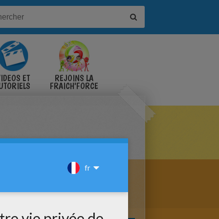
IDÉOS ET
REJOINS LA
UTORIELS
FRAICH'FORCE