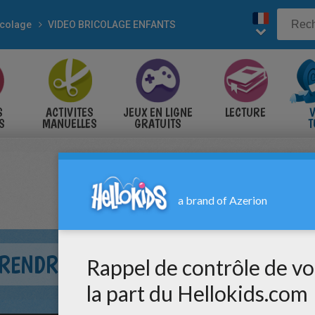
icolage
VIDEO BRICOLAGE ENFANTS
S
ACTIVITES
JEUX EN LIGNE
LECTURE
V
S
MANUELLES
GRATUITS
T
S
RENDRE L'HEURE