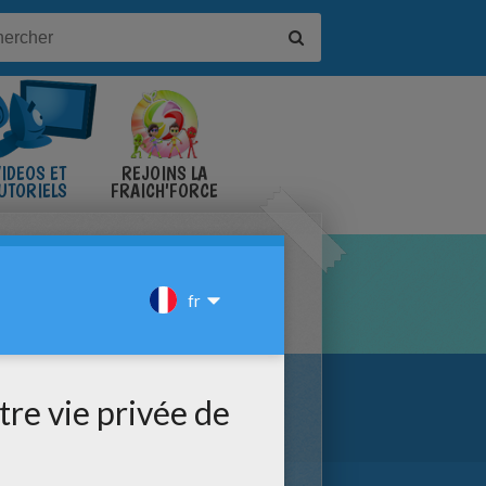
IDÉOS ET
REJOINS LA
UTORIELS
FRAICH'FORCE