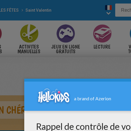
LES FÊTES
Saint Valentin
S
ACTIVITES
JEUX EN LIGNE
LECTURE
V
S
MANUELLES
GRATUITS
T
S
N CHÉRUBIN DE SAINT-VALENTIN