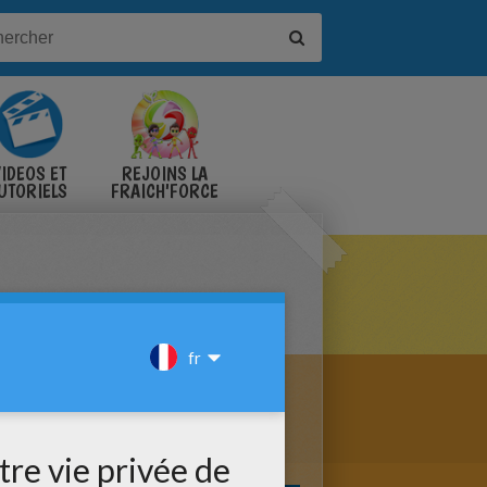
IDÉOS ET
REJOINS LA
UTORIELS
FRAICH'FORCE