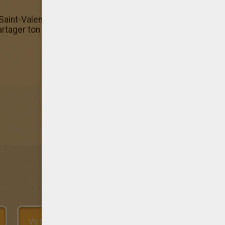
aint-Valentin te plait? Va-vite sur la rubrique coloriage où
rtager ton coloriage d'un chérubin de Saint-Valentin en l