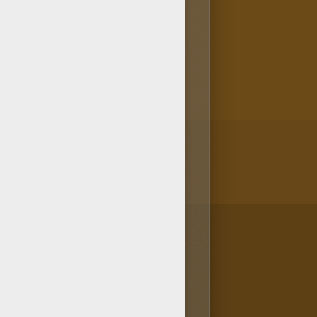
 tu en trouveras plein d'autres
'envoyant directement de ton