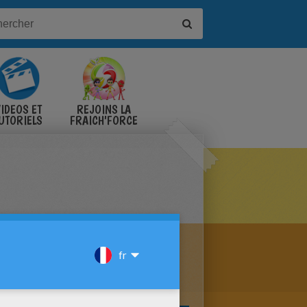
IDÉOS ET
REJOINS LA
UTORIELS
FRAICH'FORCE