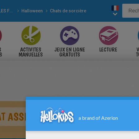
POUR LES FÊTES
Halloween
Chats de sorcière
S
ACTIVITES
JEUX EN LIGNE
LECTURE
V
S
MANUELLES
GRATUITS
T
S
T ASSIS