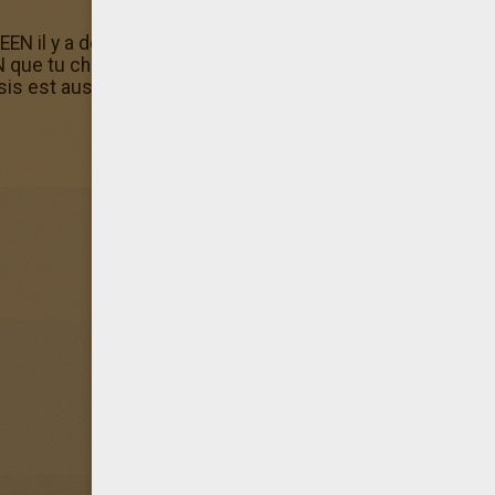
 il y a de nombreux coloriage d'Halloween coloriage cha
ue tu cherchais mais tu n'as pas de quoi l'imprimer ? Pa
is est aussi dans la machine à colorier en ligne d'Hellokid