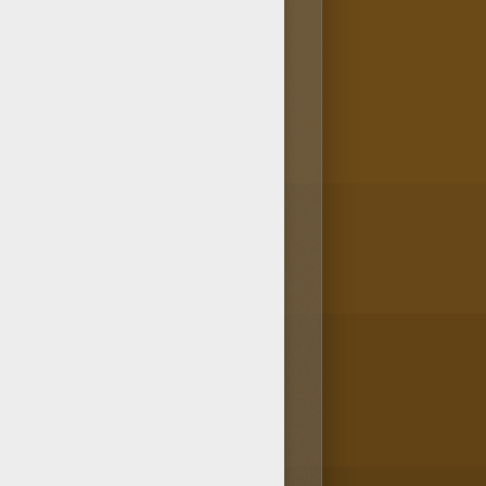
t assis gratuits. Tu as trouvé
s de souci, ce coloriage
s.