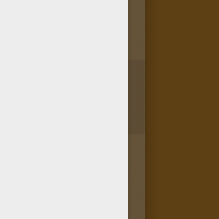
1
vote(s) - Note moyenne
4
/
5
 est super est que le site