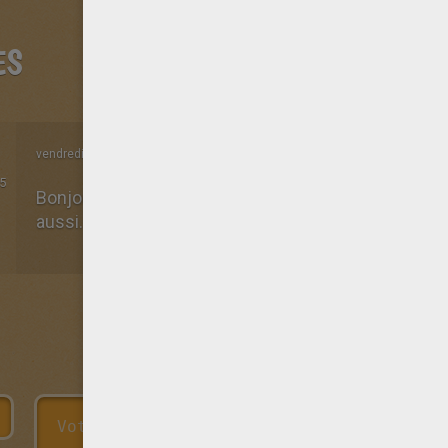
ES
vendredi 11 Mars 2022 à 18h09
5
Bonjour,je voulais vous dire que ce dessin a colorier
aussi.