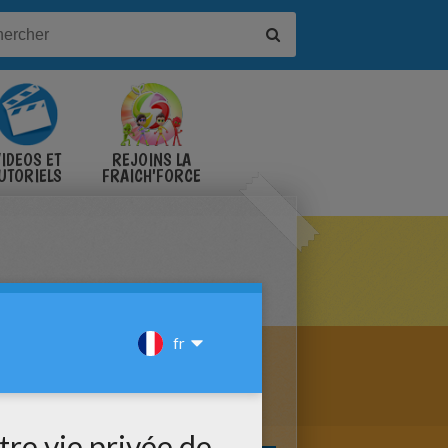
IDÉOS ET
REJOINS LA
UTORIELS
FRAICH'FORCE