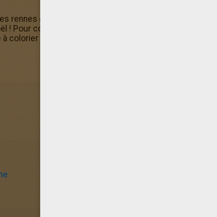
 des rennes de Coloriages Rennes du Père Noël à quelqu'un,
 ! Pour colorier le coloriage des rennes directement sur t
 à colorier est là pour faire de super coloriages
ne