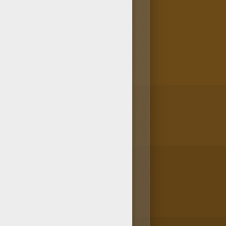
 va-vite dans la rubrique
a tablette ou ton ordinateur,