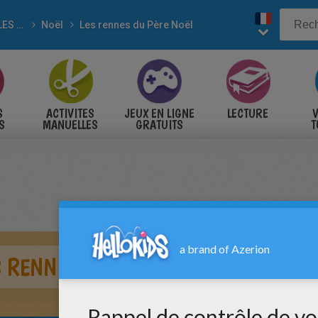
POUR LES FÊTES
Noël
Les rennes du Père Noël
S
ACTIVITES
JEUX EN LIGNE
LECTURE
V
S
MANUELLES
GRATUITS
T
S
S RENNES