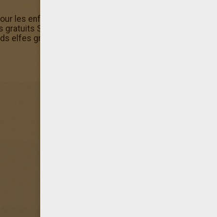
 pour les enfants qui aiment le Coloriage FEE! Fais comme d
ratuits Si tu préfères colorier en ligne sur ton ordinateur
s elfes gratuit à imprimer est également disponible dans 