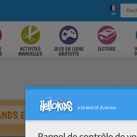
S
ACTIVITES
JEUX EN LIGNE
LECTURE
V
S
MANUELLES
GRATUITS
T
S
NDS ELFES GRATUIT À IMPRIMER