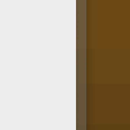
es milliers d'enfants et
, ta tablette ou ton
la Machine à colorier!