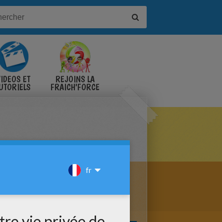
IDÉOS ET
REJOINS LA
UTORIELS
FRAICH'FORCE