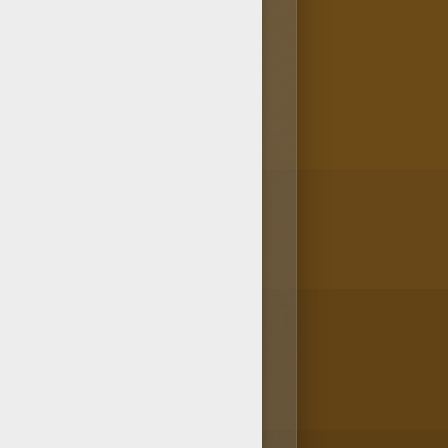
 tu es fan de coloriages, tu
 dans la rubrique Coloriage