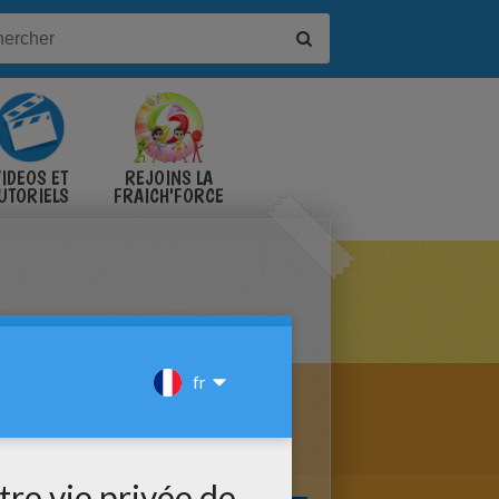
IDÉOS ET
REJOINS LA
UTORIELS
FRAICH'FORCE