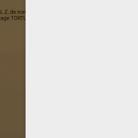
Z, de nombreux coloriage TORTUE GENIALE t'attendent. Si
age TORTUE GENIALE! Ils sont gratuits et se trouvent tous