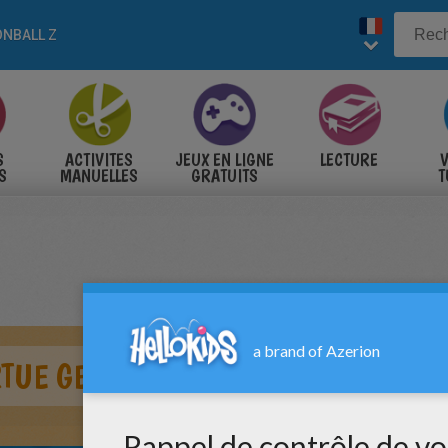
NBALL Z
S
ACTIVITES
JEUX EN LIGNE
LECTURE
V
S
MANUELLES
GRATUITS
T
S
TUE GENIALE