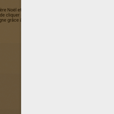
re Noël et son traineau, mais sais-tu que tu peux aussi le 
t de cliquer sur "Colorier en ligne" N'oublie pas que tu peux
gne grâce à la machine à colorier