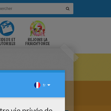
IDÉOS ET
REJOINS LA
UTORIELS
FRAICH'FORCE