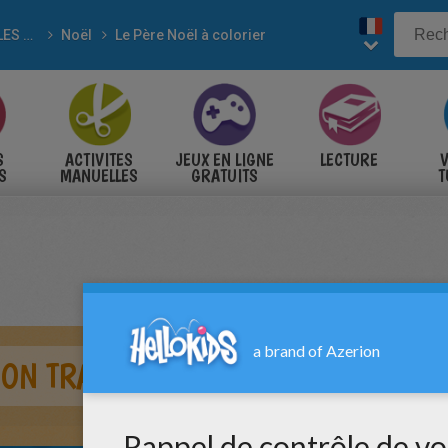
POUR LES FÊTES
Noël
Le Père Noël à colorier
S
ACTIVITES
JEUX EN LIGNE
LECTURE
V
S
MANUELLES
GRATUITS
T
S
SON TRAINEAU