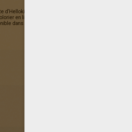
uite d'Hellokids et colorie ce Coloriage Disney Maximus d
colorier en ligne sur ton ordinateur, ta tablette ou ton sma
ble dans la Machine à colorier!