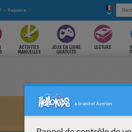
Y
Raiponce
S
ACTIVITES
JEUX EN LIGNE
LECTURE
V
S
MANUELLES
GRATUITS
T
S