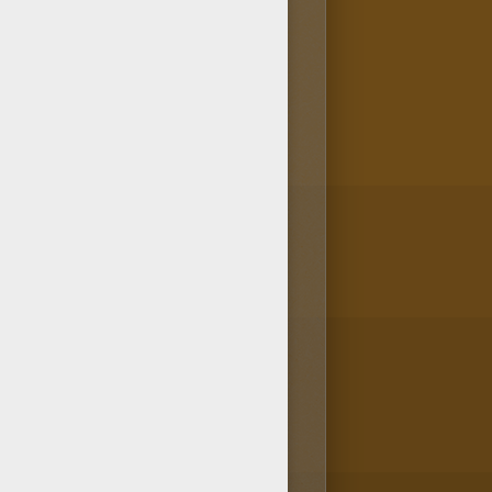
irectement sur ton smartphone
rtphone, ce Coloriage Disney