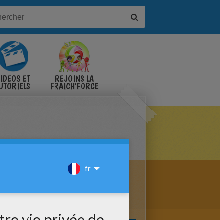
IDÉOS ET
REJOINS LA
UTORIELS
FRAICH'FORCE