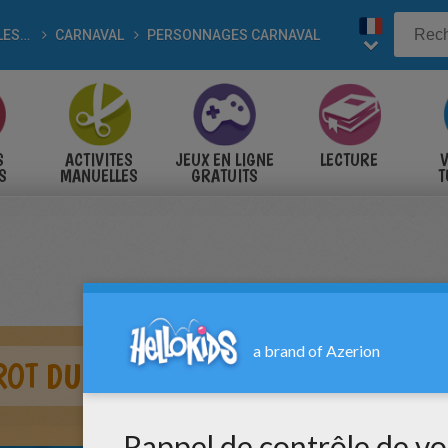
POUR LES FÊTES
CARNAVAL
PERSONNAGES CARNAVAL
S
ACTIVITES
JEUX EN LIGNE
LECTURE
V
S
MANUELLES
GRATUITS
T
S
ROT DU CARNAVAL À COLORIER