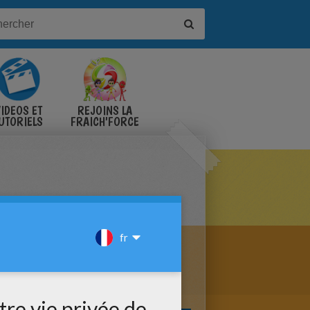
IDÉOS ET
REJOINS LA
UTORIELS
FRAICH'FORCE