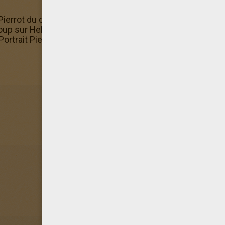
ierrot du carnaval à colorier terminé, n'hésite pas à l'offir
coup sur Hellokids. Ici tu es dans la rubrique Coloriage
Portrait Pierrot du carnaval à colorier.