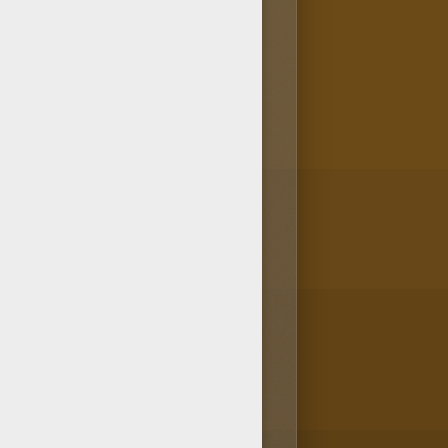
 à tes parents ou à tes amis !
 PERSONNAGES CARNAVAL et tu