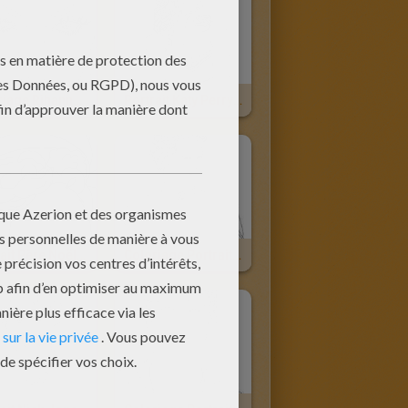
Coloriage Rihanna Portrait Gratuit
Portrait Katy Perry Fleur
Portrait Père Noël À Imprimer
Coloriage Portrait Kévin Jonas Costume