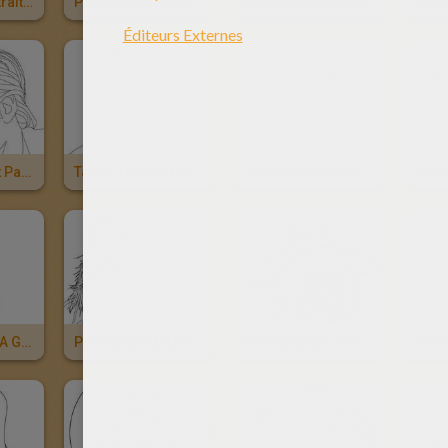
Coloriage Portrait Kévin Jonas
Portrait Joe Jonas À Imprimer
Coloriage Portrait Joe Jonas
Portrait Robert Pattinson Gratuit
Taylor Lautner Portrait Gratuit
Taylor Lautner Portrait À Colorier
Portrait SELENA GOMEZ
Portrait De MYLEY CYRUS À Colorier
Portrait D'une Vieille SORCIERE