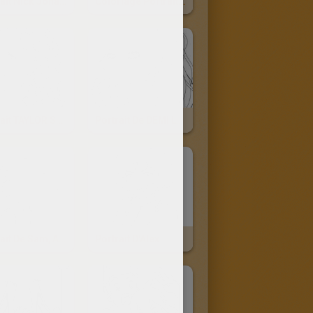
Portrait Nick Jonas À Colorier
Coloriage Portrait Nick Jonas
Portrait TAYLOR SWIFT
Portrait De DEMI LOVATO À Colorier
Portrait De Sam, Alex Et Clover
Portrait D'Alex