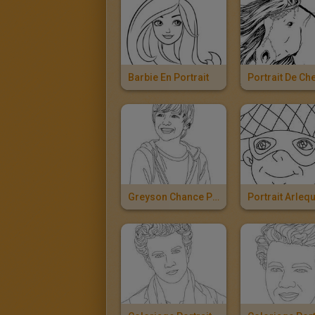
Barbie En Portrait
Greyson Chance Portrait À Colorier