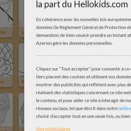
Portrait De Cheyenne, Bella Sara
Le Portrait De Jack
Portrait De SHAKIRA
Portrait Arlequin À Colorier
Portrait Pierrot Du Carnaval À Colorier
Portrait Colombine Du Carnaval À Colorier