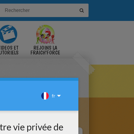
IDÉOS ET
REJOINS LA
UTORIELS
FRAICH'FORCE