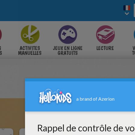
S
ACTIVITES
JEUX EN LIGNE
LECTURE
V
S
MANUELLES
GRATUITS
T
S