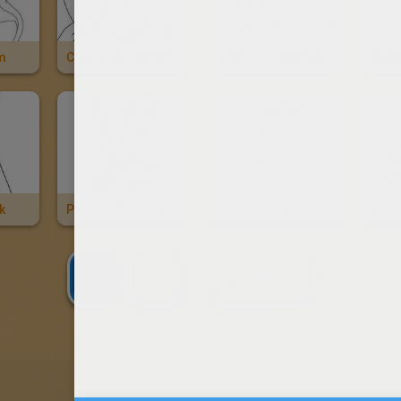
am
Coloriage Du Portrait De Jésus Christ
Coloriage Du Portrait D'un Ours
k
Portrait De Lucas
Portrait De Jessica
1
2
SUIVANT »