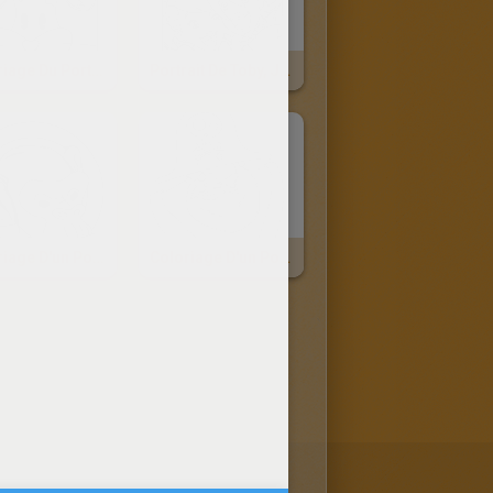
Coloriage Du Portrait D'un Lapin De Pâques
Portrait De Toby, Jessica, Nick Et Lucas
Coloriage D'un Portrait De Singe
Coloriage D'un Portrait De Pirate