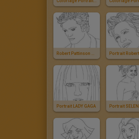
Coloriage Portrait Kévin Jonas À Imprimer
Robert Pattinson Portrait À Imprimer
Portrait LADY GAGA