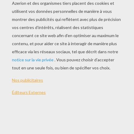
Et je te fais tout ce que tu me
demandes car tu es belle comme une
dune que je vois dans la lune le soir,
Tu me fais penser comme tu lis
dans mes pensées
Je t'aime ma douce et tendre
maman.