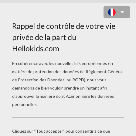
Tu aimes la vanille comme tu aimes
la chantilly
Tu es belle comme ton coeur comme
tu as le coeur plein de bohneur
e t'aime comme tu m'aimes je t'écris
ce beau poème pour te dire que je
t'aime