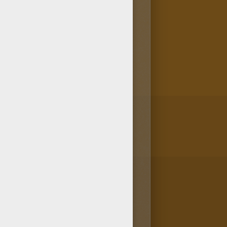
e coloriage Barbie où tu en
ontient d'autres coloriages
egarder et imprimer ceux qui te