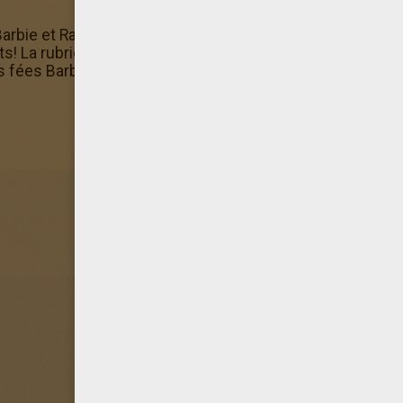
rbie et Raquelle à colorier te plait? Va-vite sur la rubriqu
its! La rubrique Coloriages Barbie et le Secret des Fées c
fées Barbie et Raquelle à colorier. Alors n'hésite pas à r