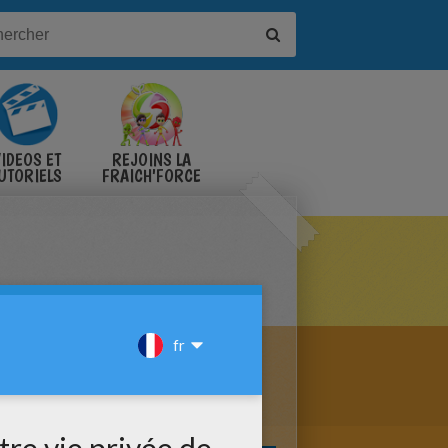
IDÉOS ET
REJOINS LA
UTORIELS
FRAICH'FORCE