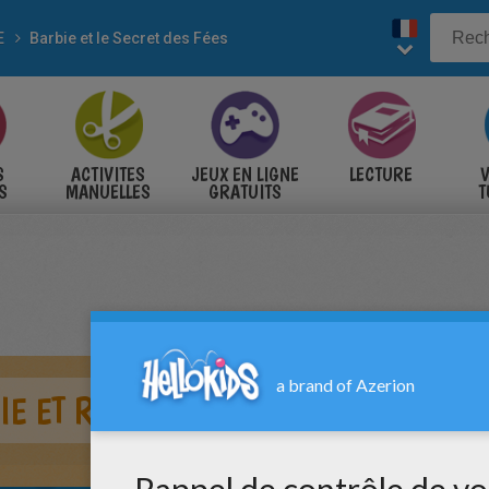
E
Barbie et le Secret des Fées
S
ACTIVITES
JEUX EN LIGNE
LECTURE
V
S
MANUELLES
GRATUITS
T
S
IE ET RAQUELLE À COLORIER