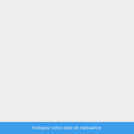
VOTRE NOTE
Nous utilisons des
cookies pour analyser
notre trafic et donner à
nos utilisateurs la
meilleure expérience