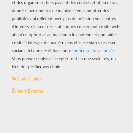
la ligne centrale.
Applique de la colle à l'interieur du pliage
pour obtenir ta carte.
Laisse sécher la colle quelques minutes.
Tu as maintenant 12 cartes. Place-les côte à
côte en mettant la face
Bambi
vers le ciel. Il ne
reste plus qu'à commencer la partie, en
retrouvant les bonnes pairs.
COMMENT JOUER ?
Chaque joueur essaie de trouver 2 personnages
identiques. S'il trouve, il continue, sinon il
remet les cartes à leur place et c'est le tour du
joueur suivant.
Celui qui trouve le plus de pairs gagne.