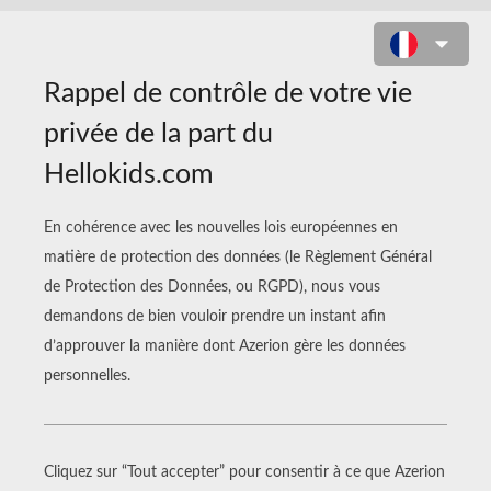
LE MÉMORY DE BAMBI
Voici une fiche bricolage qui va te permettre de
créer ton propre
jeu de memory Bambi
.
FABRIQUER UN MEMORY DISNEY
Imprimer les deux modèles ci-dessous.
Découpe chaque forme en suivant les
pointillés.
Replie chaque carte en 2, en marquant bien