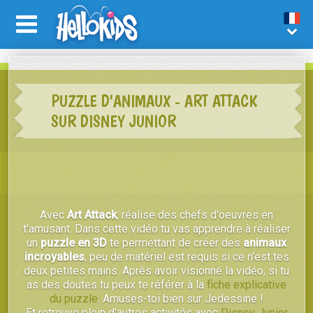
PUZZLE D'ANIMAUX - ART ATTACK
SUR DISNEY JUNIOR
Avec
Art Attack
, réalise des chefs d'oeuvres en
t'amusant. Dans cette vidéo tu vas apprendre à réaliser
un
puzzle en 3D
te permettant de créer des
animaux
incroyables
, peu de matériel est requis si ce n'est tes
deux petites mains. Après avoir visionné la vidéo, si tu
as des doutes tu peux te référer à la
fiche explicative
du puzzle
. Amuses-toi bien sur Jedessine !
Et retrouve plein d'autres activités avec
Disney Junior