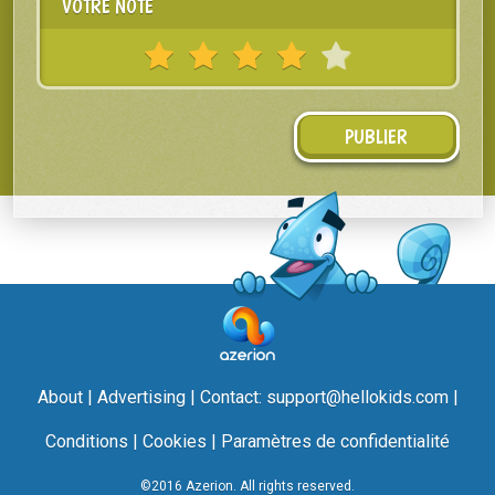
VOTRE NOTE
About
|
Advertising
| Contact:
support@hellokids.com
|
Conditions
|
Cookies
|
Paramètres de confidentialité
©2016 Azerion. All rights reserved.