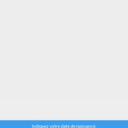
VOTRE NOTE
Nous utilisons des
cookies pour analyser
notre trafic et donner à
nos utilisateurs la