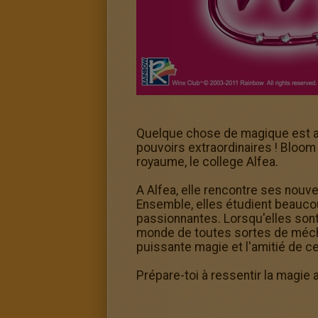
Quelque chose de magique est a
pouvoirs extraordinaires ! Bloom
royaume, le college Alfea.
A Alfea, elle rencontre ses nouv
Ensemble, elles étudient beaucou
passionnantes. Lorsqu'elles sont
monde de toutes sortes de méchan
puissante magie et l'amitié de c
Prépare-toi à ressentir la magie