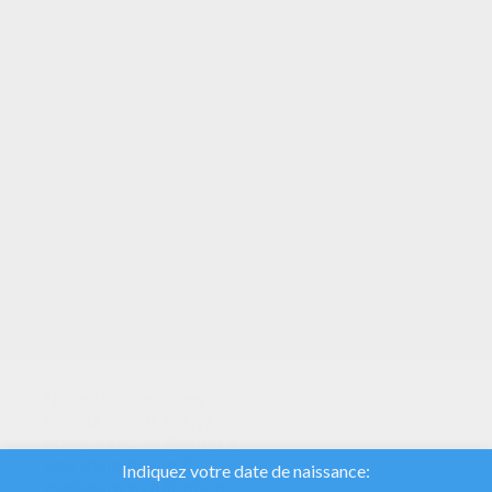
VOTRE NOTE
Nous utilisons des
cookies pour analyser
notre trafic et donner à
nos utilisateurs la
meilleure expérience