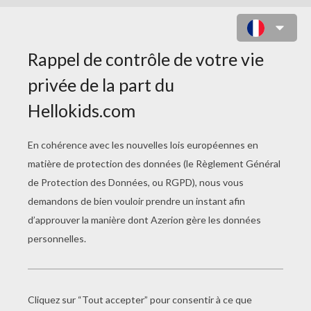
COLORIAGES HISTOIRE
ET PAYS
Pyramide De La Chouette
Quetzalcoatl