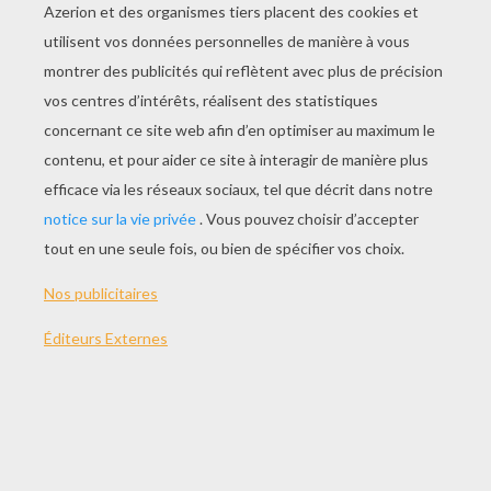
Xiuhteculti
Guainacapac
Le Tissage Précolombien
Ground Zero Vu Du Ciel
COLORIAGES
PRÉHISTOIRE