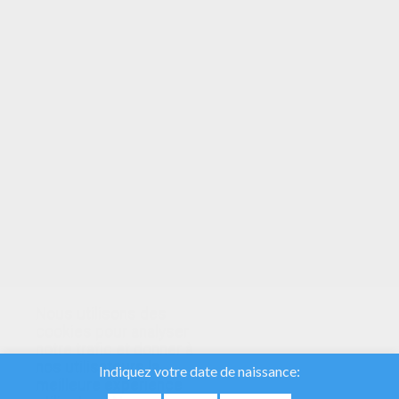
VOTRE NOTE
Nous utilisons des
cookies pour analyser
notre trafic et donner à
nos utilisateurs la
meilleure expérience