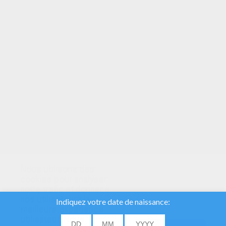
Coloriage De SUSAN BOYLE
Coloriage Des BEATLES
Nous utilisons des
cookies pour analyser
notre trafic et donner à
nos utilisateurs la
meilleure expérience
utilisateur. Nous