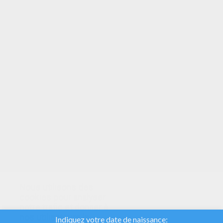
VOTRE NOTE
Nous utilisons des
cookies pour analyser
notre trafic et donner à
nos utilisateurs la