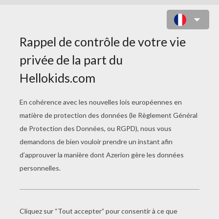
COLORIAGE BEYBLADE
Samurai Ifrit
Ninja Salamander