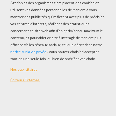
Zyro Attaque
Pirate Orochi
Salamander
Zyro Poing
AUTRE CONTENU