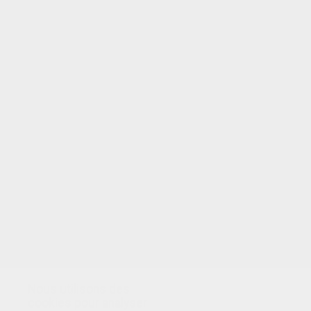
VOTRE NOTE
Nous utilisons des
cookies pour analyser