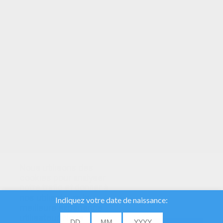
VOTRE NOTE
Nous utilisons des
cookies pour analyser
notre trafic et donner à
nos utilisateurs la
meilleure expérience
utilisateur. Nous