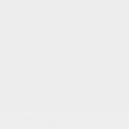
VOTRE NOTE
Nous utilisons des
cookies pour analyser