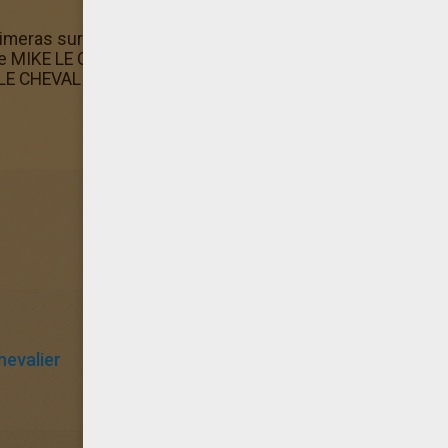
 aimeras surement aussi coloriage PERE NOEL à colorier! Ils
ge MIKE LE CHEVALIER Si tu aimes le coloriage PERE NOEL à
 LE CHEVALIER.
hevalier