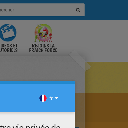
IDÉOS ET
REJOINS LA
UTORIELS
FRAICH'FORCE