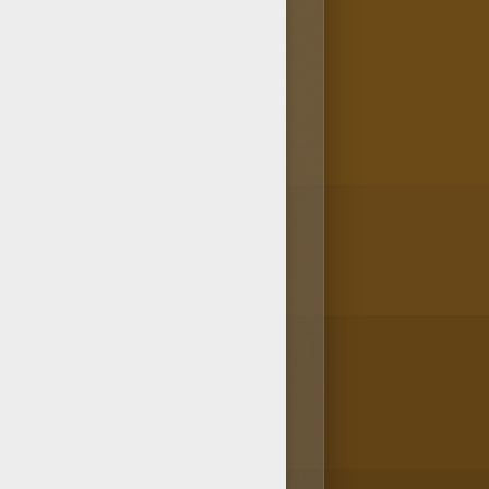
 sont gratuits et se trouvent
 colorier? Tu en trouveras