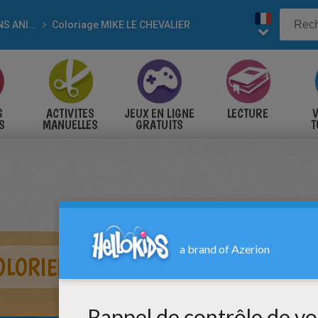
DESSINS ANIMÉS
Coloriage MIKE LE CHEVALIER
S
ACTIVITES
JEUX EN LIGNE
LECTURE
V
S
MANUELLES
GRATUITS
T
S
OLORIER