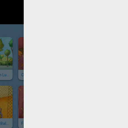
Pagayer, Façon Lucie
Chercher Une Barrette, Façon Lucie
Servir Des Boissons Fraîches, Façon Lucie
Ramasser Les Balles De Tennis, Façon Lucie
Faire Un Vide Grenier, Façon Lucie
Débarrasser La Table, Façon Lucie
Skier