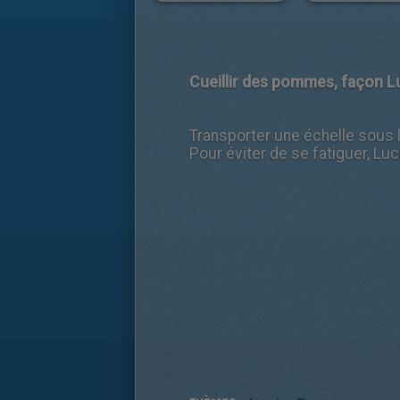
Cueillir des pommes, façon L
Transporter une échelle sous l
Pour éviter de se fatiguer, Lu