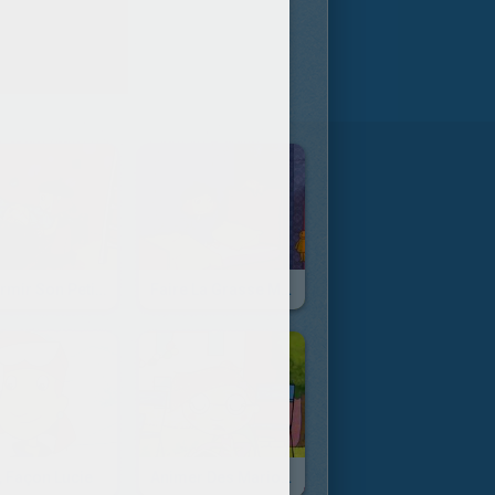
Endormir Son Petit Frère, Façon Lucie
Faire La Grasse Matinée, Façon Lucie
, Façon Lucie
Animer Des Marionnettes, Façon Lucie