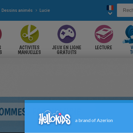
Dessins animés
Lucie
S
ACTIVITES
JEUX EN LIGNE
LECTURE
V
S
MANUELLES
GRATUITS
T
S
POMMES, FAÇON LUCIE