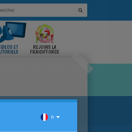
IDÉOS ET
REJOINS LA
UTORIELS
FRAICH'FORCE