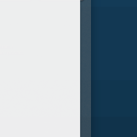
tant !
de ressort.