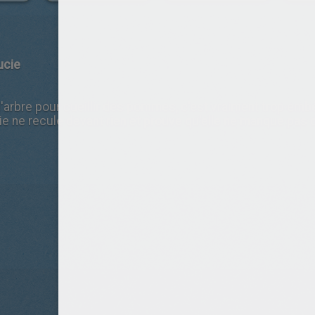
ucie
'arbre pour cueillir des pommes, c'est vraiment trop embê
cie ne recule devant rien et prouve qu'elle ne manque pas 